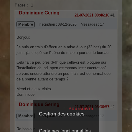
Pages :
1
Dominique Gering
21-07-2021 00:46:16
#1
Membre
Inscription : 08-12-2020
Messages : 17
Bonjour,
Je suis en train d'effectuer la mise à jour (32 bits) du 20
juin - j'ai cliqué sur l'icône de mise à jour sur le bureau...
Cela fait à peu près 3/4h que celle-ci est bloquée sur
"installation de indi open astronomy instrumentation"
Je vais encore attendre un peu mais est-ce normal que
cela prenne autant de temps ?
Merci et cieux clairs.
Dominique,
Dominique Gering
Hors ligne
21-07-2021 03:36:57
#2
Poursuivre
Gestion des cookies
Membre
Inscription : 08-12-2020
Messages : 17
Re bonjour,
Certaines fonctionnalités