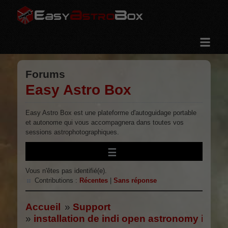
Accueil
Forums
Forums
Captures d'écrans
Easy Astro Box
Installation
Tutoriaux
Easy Astro Box est une plateforme d'autoguidage portable
et autonome qui vous accompagnera dans toutes vos
Galerie
sessions astrophotographiques.
Outils
Téléchargements
Vous n'êtes pas identifié(e).
Donation
Contributions :
Récentes
|
Sans réponse
À propos
Accueil
»
Support
»
installation de indi open astronomy instr